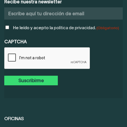
Recibe nuestra newsletter
POLÍTICA
He leído y acepto la
política de privacidad.
(Obligatorio)
DE
PRIVACIDAD
CAPTCHA
(OBLIGATORIO)
OFICINAS