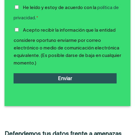
POLÍTICA
He leído y estoy de acuerdo con la
política de
DE
privacidad.
*
PRIVACIDAD
COMUNICACIONES
*
Acepto recibir la información que la entidad
PUBLICIDAD
considere oportuno enviarme por correo
electrónico o medio de comunicación electrónica
equivalente. (Es posible darse de baja en cualquier
momento.)
Defendemos tus datos frente a amenazas