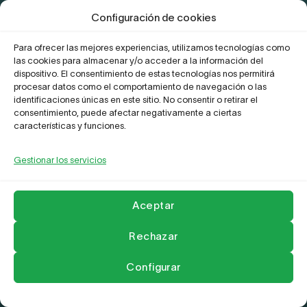
Configuración de cookies
Certificación de conformidad con el
ENS
Para ofrecer las mejores experiencias, utilizamos tecnologías como
las cookies para almacenar y/o acceder a la información del
dispositivo. El consentimiento de estas tecnologías nos permitirá
Proyecto Digitaliza Teletrabajo
procesar datos como el comportamiento de navegación o las
identificaciones únicas en este sitio. No consentir o retirar el
consentimiento, puede afectar negativamente a ciertas
características y funciones.
Gestionar los servicios
Aceptar
La Empresa
Aviso legal y Politica de privacidad
Política de Cookies
Compromiso frente al acoso
Contactar
Copyright 2026 ©
Leader Network
Rechazar
Configurar