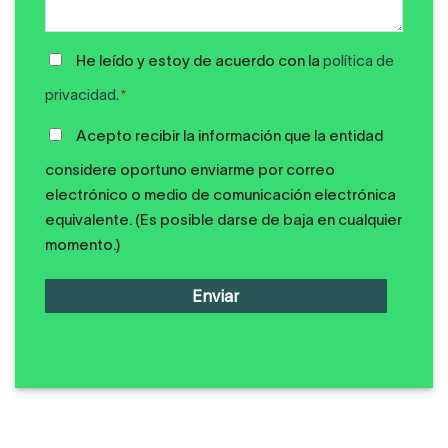
POLÍTICA
He leído y estoy de acuerdo con la
política de
DE
privacidad.
*
PRIVACIDAD
COMUNICACIONES
*
Acepto recibir la información que la entidad
PUBLICIDAD
considere oportuno enviarme por correo
electrónico o medio de comunicación electrónica
equivalente. (Es posible darse de baja en cualquier
momento.)