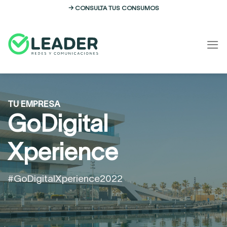
Skip
→ CONSULTA TUS CONSUMOS
to
content
TU EMPRESA
GoDigital
Xperience
#GoDigitalXperience2022