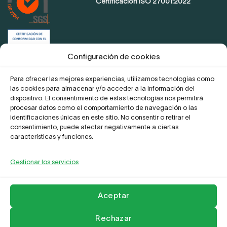
Certificación ISO 27001:2022
Certificación de conformidad con el
ENS
Configuración de cookies
Para ofrecer las mejores experiencias, utilizamos tecnologías como
las cookies para almacenar y/o acceder a la información del
Proyecto Digitaliza Teletrabajo
dispositivo. El consentimiento de estas tecnologías nos permitirá
procesar datos como el comportamiento de navegación o las
identificaciones únicas en este sitio. No consentir o retirar el
consentimiento, puede afectar negativamente a ciertas
características y funciones.
Gestionar los servicios
La Empresa
Aviso legal y Politica de privacidad
Política de Cookies
Compromiso frente al acoso
Contactar
Aceptar
Copyright 2026 ©
Leader Network
Rechazar