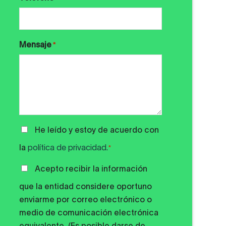
Mensaje
*
POLÍTICA
He leído y estoy de acuerdo con
DE
la
política de privacidad.
*
PRIVACIDAD
*
COMUNICACIONES
Acepto recibir la información
PUBLICIDAD
que la entidad considere oportuno
enviarme por correo electrónico o
medio de comunicación electrónica
equivalente. (Es posible darse de