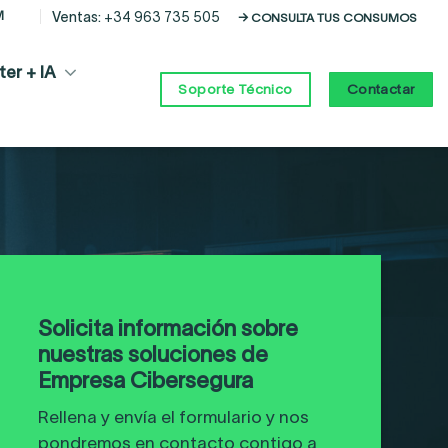
M
Ventas:
+34 963 735 505
→ CONSULTA TUS CONSUMOS
er + IA
Contactar
Soporte Técnico
Solicita información sobre
nuestras soluciones de
Empresa Cibersegura
Rellena y envía el formulario y nos
pondremos en contacto contigo a