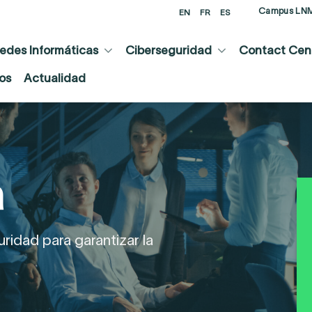
Campus LN
EN
FR
ES
edes Informáticas
Ciberseguridad
Contact Cent
os
Actualidad
a
idad para garantizar la