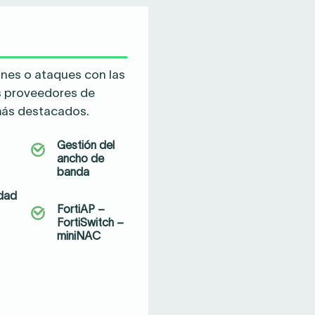
ones o ataques con las
os proveedores de
más destacados.
Gestión del
ancho de
banda
idad
FortiAP –
FortiSwitch –
miniNAC