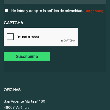
POLÍTICA
He leído y acepto la
política de privacidad.
(Obligatorio)
DE
PRIVACIDAD
CAPTCHA
(OBLIGATORIO)
OFICINAS
San Vicente Mártir nº 160
46007 València