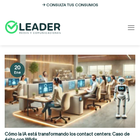
Skip
→ CONSULTA TUS CONSUMOS
to
content
20
Ene
Cómo la IA está transformando los contact centers: Caso de
éxito con Wildix