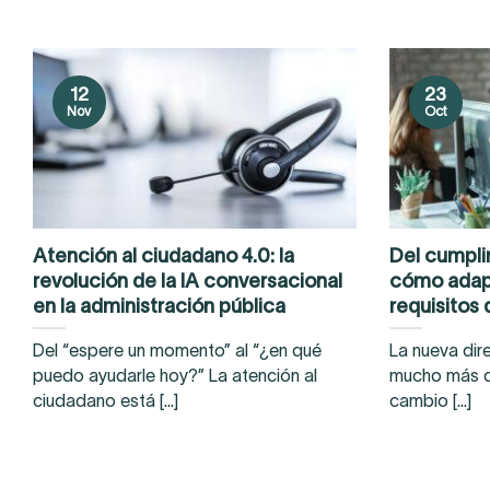
12
23
Nov
Oct
Atención al ciudadano 4.0: la
Del cumplim
revolución de la IA conversacional
cómo adapt
en la administración pública
requisitos
Del “espere un momento” al “¿en qué
La nueva dir
puedo ayudarle hoy?” La atención al
mucho más q
ciudadano está [...]
cambio [...]