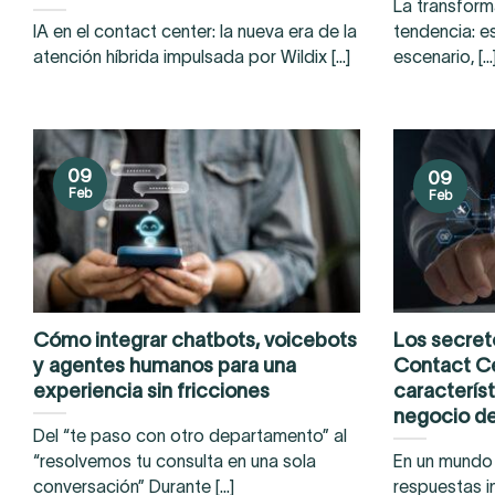
La transform
IA en el contact center: la nueva era de la
tendencia: e
atención híbrida impulsada por Wildix [...]
escenario, [...
09
09
Feb
Feb
Cómo integrar chatbots, voicebots
Los secret
y agentes humanos para una
Contact Ce
experiencia sin fricciones
caracterís
negocio d
Del “te paso con otro departamento” al
“resolvemos tu consulta en una sola
En un mundo 
conversación” Durante [...]
respuestas i