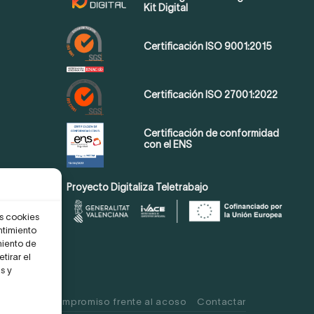
Kit Digital
Certificación ISO 9001:2015
Certificación ISO 27001:2022
Certificación de conformidad
con el ENS
Proyecto Digitaliza Teletrabajo
as cookies
ntimiento
miento de
tirar el
s y
 Cookies
Compromiso frente al acoso
Contactar