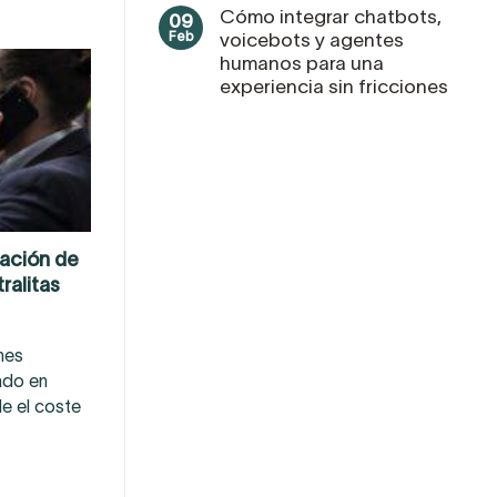
Cómo integrar chatbots,
09
Feb
voicebots y agentes
humanos para una
experiencia sin fricciones
zación de
tralitas
nes
ado en
de el coste