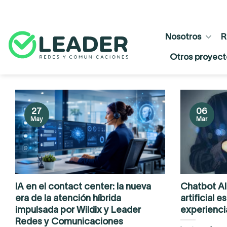
Skip
to
content
Nosotros
R
Otros proyect
27
06
May
Mar
IA en el contact center: la nueva
Chatbot AI
era de la atención híbrida
artificial e
impulsada por Wildix y Leader
experiencia
Redes y Comunicaciones