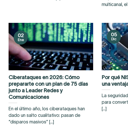
multicanal, el
05
02
Dic
Ene
Ciberataques en 2026: Cómo
Por qué NI
prepararte con un plan de 75 días
una ventaj
junto a Leader Redes y
La seguridad
Comunicaciones
para convert
En el último año, los ciberataques han
[...]
dado un salto cualitativo: pasan de
“disparos masivos” [...]