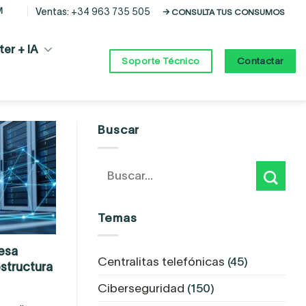
M
Ventas:
+34 963 735 505
→ CONSULTA TUS CONSUMOS
er + IA
Contactar
Soporte Técnico
Buscar
Temas
esa
Centralitas telefónicas
(45)
estructura
Ciberseguridad
(150)