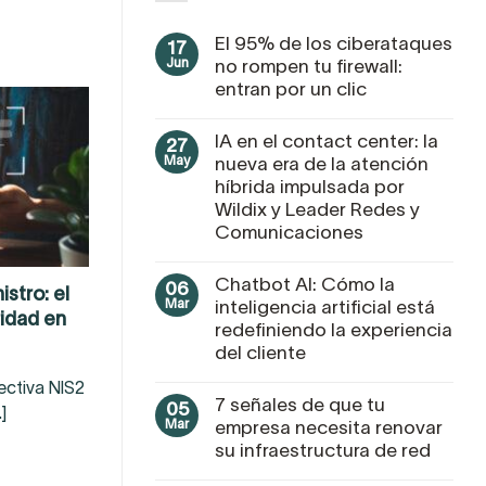
El 95% de los ciberataques
17
Jun
no rompen tu firewall:
entran por un clic
IA en el contact center: la
27
May
nueva era de la atención
híbrida impulsada por
Wildix y Leader Redes y
Comunicaciones
Chatbot AI: Cómo la
06
stro: el
Mar
inteligencia artificial está
ridad en
redefiniendo la experiencia
del cliente
ectiva NIS2
7 señales de que tu
05
]
Mar
empresa necesita renovar
su infraestructura de red