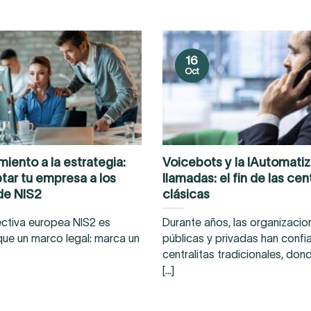
16
Oct
iento a la estrategia:
Voicebots y la IAutomati
ar tu empresa a los
llamadas: el fin de las cen
 de NIS2
clásicas
ectiva europea NIS2 es
Durante años, las organizacio
ue un marco legal: marca un
públicas y privadas han confi
centralitas tradicionales, don
[...]