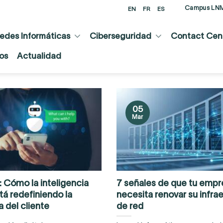
Campus LN
EN
FR
ES
edes Informáticas
Ciberseguridad
Contact Cent
os
Actualidad
05
Mar
: Cómo la inteligencia
7 señales de que tu empr
stá redefiniendo la
necesita renovar su infra
 del cliente
de red