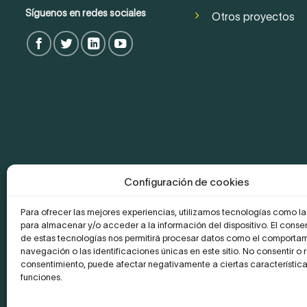
Síguenos en redes sociales
Otros proyectos
Configuración de cookies
Para ofrecer las mejores experiencias, utilizamos tecnologías como l
para almacenar y/o acceder a la información del dispositivo. El conse
de estas tecnologías nos permitirá procesar datos como el comporta
navegación o las identificaciones únicas en este sitio. No consentir o re
consentimiento, puede afectar negativamente a ciertas característica
funciones.
La Empresa
Aviso legal y Politica de privacidad
Política de