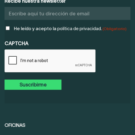
Recibe nuestra newsletter
POLÍTICA
He leído y acepto la
política de privacidad.
(Obligatorio)
DE
PRIVACIDAD
CAPTCHA
(OBLIGATORIO)
OFICINAS