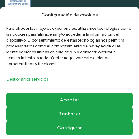
Certificación de conformidad con el
ENS
Configuración de cookies
Para ofrecer las mejores experiencias, utilizamos tecnologías como
las cookies para almacenar y/o acceder a la información del
Proyecto Digitaliza Teletrabajo
dispositivo. El consentimiento de estas tecnologías nos permitirá
procesar datos como el comportamiento de navegación o las
identificaciones únicas en este sitio. No consentir o retirar el
consentimiento, puede afectar negativamente a ciertas
características y funciones.
Gestionar los servicios
La Empresa
Aviso legal y Politica de privacidad
Política de Cookies
Compromiso frente al acoso
Contactar
Aceptar
Copyright 2026 ©
Leader Network
Rechazar
Configurar