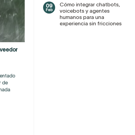
Cómo integrar chatbots,
09
Feb
voicebots y agentes
humanos para una
experiencia sin fricciones
oveedor
sentado
r de
onada