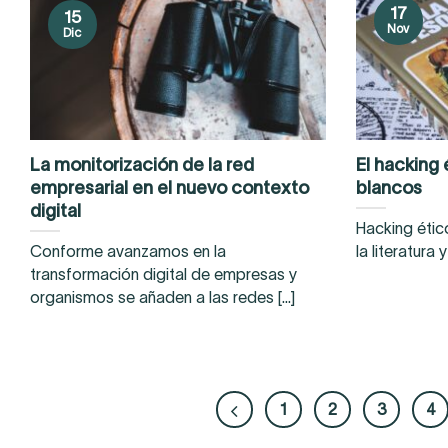
17
15
Nov
Dic
La monitorización de la red
El hacking 
empresarial en el nuevo contexto
blancos
digital
Hacking ético
Conforme avanzamos en la
la literatura 
transformación digital de empresas y
organismos se añaden a las redes [...]
1
2
3
4