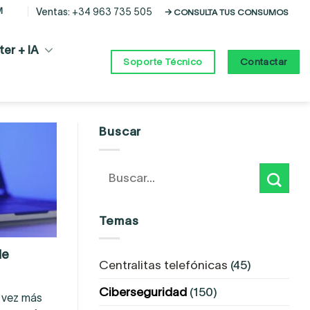
M
Ventas:
+34 963 735 505
→ CONSULTA TUS CONSUMOS
er + IA
Contactar
Soporte Técnico
Buscar
Temas
de
Centralitas telefónicas
(45)
Ciberseguridad
(150)
a vez más