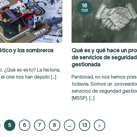
18
Oct
ético y los sombreros
Qué es y qué hace un pr
de servicios de seguridad
gestionada
. ¿Qué es esto? La historia,
y el cine nos han dejado [...]
Perdonad, no nos hemos pre
todavía. Somos un proveedo
servicios de seguridad gesti
(MSSP). [...]
5
6
7
8
…
13