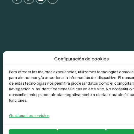
Configuración de cookies
Para ofrecer las mejores experiencias, utilizamos tecnologías como l
para almacenar y/o acceder a la información del dispositivo. El conse
de estas tecnologías nos permitirá procesar datos como el comporta
navegación o las identificaciones únicas en este sitio. No consentir o re
consentimiento, puede afectar negativamente a ciertas característica
funciones.
La Empresa
Aviso legal y Politica de privacidad
Política de
Gestionar los servicios
Copyright 2026 ©
Leader Network