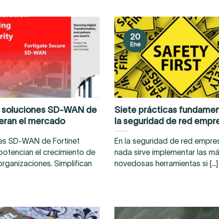
20
Ene
s soluciones SD-WAN de
Siete prácticas fundamen
deran el mercado
la seguridad de red empre
nes SD-WAN de Fortinet
En la seguridad de red empres
potencian el crecimiento de
nada sirve implementar las m
rganizaciones. Simplifican
novedosas herramientas si [...]