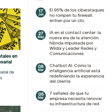
El 95% de los ciberataques
17
Jun
no rompen tu firewall:
entran por un clic
IA en el contact center: la
27
May
nueva era de la atención
híbrida impulsada por
Wildix y Leader Redes y
Comunicaciones
tales en
sarial
Chatbot AI: Cómo la
06
Mar
inteligencia artificial está
arial de
redefiniendo la experiencia
ás
del cliente
7 señales de que tu
05
Mar
empresa necesita renovar
su infraestructura de red