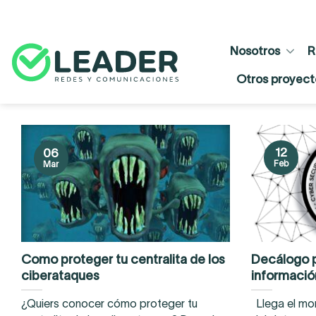
Skip
to
content
Nosotros
R
Otros proyect
12
06
Feb
Mar
Como proteger tu centralita de los
Decálogo p
ciberataques
informació
¿Quiers conocer cómo proteger tu
Llega el mom