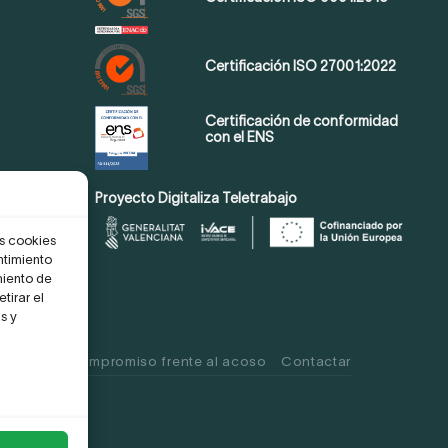
Certificación ISO 27001:2022
Certificación de conformidad
con el ENS
Proyecto Digitaliza Teletrabajo
as cookies
ntimiento
miento de
tirar el
s y
 Cookies
Compromiso frente al acoso
Contactar