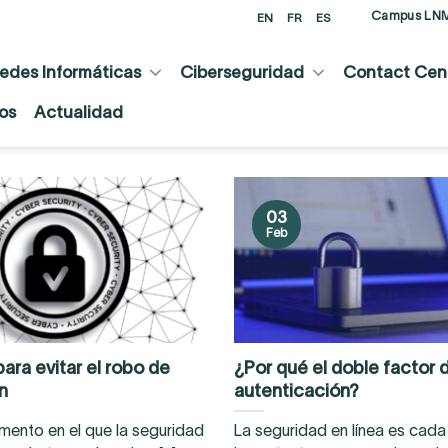
Campus LN
EN
FR
ES
edes Informáticas
Ciberseguridad
Contact Cent
os
Actualidad
03
Feb
ara evitar el robo de
¿Por qué el doble factor 
n
autenticación?
ento en el que la seguridad
La seguridad en línea es cad