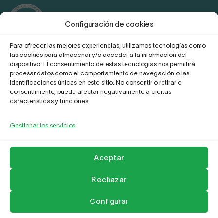
Certificación ISO 27001:2022
Configuración de cookies
Para ofrecer las mejores experiencias, utilizamos tecnologías como
las cookies para almacenar y/o acceder a la información del
dispositivo. El consentimiento de estas tecnologías nos permitirá
Certificación de conformidad con el
ENS
procesar datos como el comportamiento de navegación o las
identificaciones únicas en este sitio. No consentir o retirar el
consentimiento, puede afectar negativamente a ciertas
características y funciones.
Proyecto Digitaliza Teletrabajo
Gestionar los servicios
Aceptar
Rechazar
La Empresa
Aviso legal y Politica de privacidad
Configurar
Política de Cookies
Compromiso frente al acoso
Contactar
Copyright 2026 ©
Leader Network