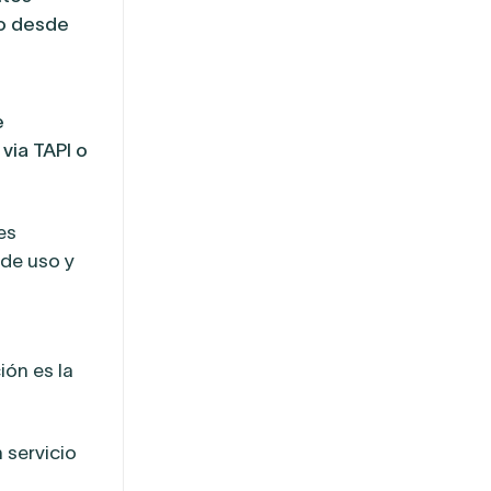
 o desde
e
via TAPI o
es
 de uso y
ón es la
 servicio