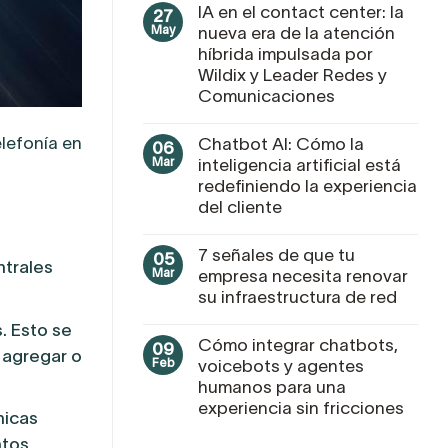
IA en el contact center: la
27
May
nueva era de la atención
híbrida impulsada por
Wildix y Leader Redes y
Comunicaciones
elefonía en
Chatbot AI: Cómo la
06
Mar
inteligencia artificial está
redefiniendo la experiencia
del cliente
7 señales de que tu
05
ntrales
Mar
empresa necesita renovar
su infraestructura de red
. Esto se
Cómo integrar chatbots,
09
 agregar o
Feb
voicebots y agentes
humanos para una
experiencia sin fricciones
nicas
ntos