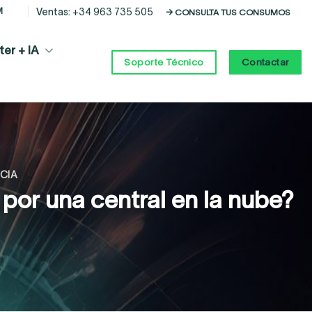
M
Ventas:
+34 963 735 505
→ CONSULTA TUS CONSUMOS
er + IA
Contactar
Soporte Técnico
CIA
a por una central en la nube?