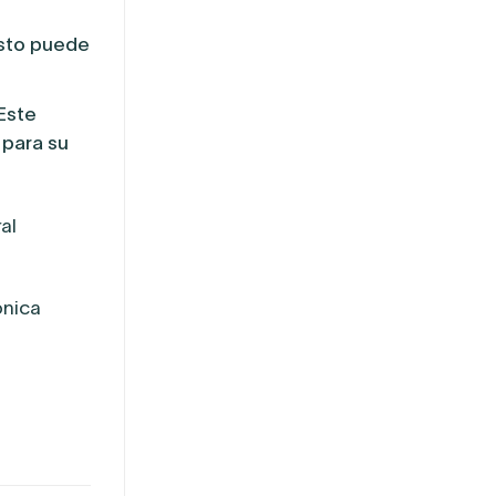
sto puede
Este
 para su
al
ónica