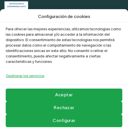
Certificación de conformidad con el
ENS
Configuración de cookies
Para ofrecer las mejores experiencias, utilizamos tecnologías como
las cookies para almacenar y/o acceder a la información del
Proyecto Digitaliza Teletrabajo
dispositivo. El consentimiento de estas tecnologías nos permitirá
procesar datos como el comportamiento de navegación o las
identificaciones únicas en este sitio. No consentir o retirar el
consentimiento, puede afectar negativamente a ciertas
características y funciones.
Gestionar los servicios
La Empresa
Aviso legal y Politica de privacidad
Política de Cookies
Compromiso frente al acoso
Contactar
Aceptar
Copyright 2026 ©
Leader Network
Rechazar
Configurar