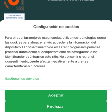
Certificación de conformidad con el
ENS
Configuración de cookies
Para ofrecer las mejores experiencias, utilizamos tecnologías como
las cookies para almacenar y/o acceder a la información del
Proyecto Digitaliza Teletrabajo
dispositivo. El consentimiento de estas tecnologías nos permitirá
procesar datos como el comportamiento de navegación o las
identificaciones únicas en este sitio. No consentir o retirar el
consentimiento, puede afectar negativamente a ciertas
características y funciones.
Gestionar los servicios
La Empresa
Aviso legal y Politica de privacidad
Política de Cookies
Compromiso frente al acoso
Contactar
Aceptar
Copyright 2026 ©
Leader Network
Rechazar