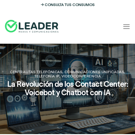
Skip
→ CONSULTA TUS CONSUMOS
to
content
CENTRALITAS TELEFÓNICAS
,
COMUNICACIONES UNIFICADAS
,
TELEFONÍA IP
,
VIDEOCONFERENCIA
La Revolución de los Contact Center:
Voicebot y Chatbot con IA