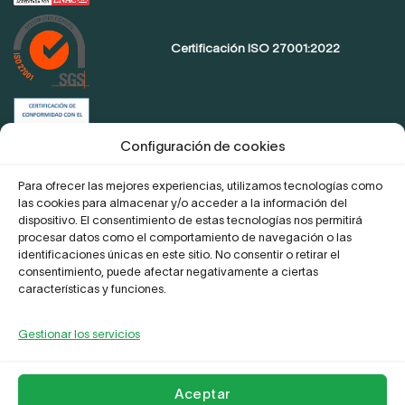
Certificación ISO 27001:2022
Certificación de conformidad con el
ENS
Configuración de cookies
Para ofrecer las mejores experiencias, utilizamos tecnologías como
las cookies para almacenar y/o acceder a la información del
Proyecto Digitaliza Teletrabajo
dispositivo. El consentimiento de estas tecnologías nos permitirá
procesar datos como el comportamiento de navegación o las
identificaciones únicas en este sitio. No consentir o retirar el
consentimiento, puede afectar negativamente a ciertas
características y funciones.
Gestionar los servicios
La Empresa
Aviso legal y Politica de privacidad
Política de Cookies
Compromiso frente al acoso
Contactar
Aceptar