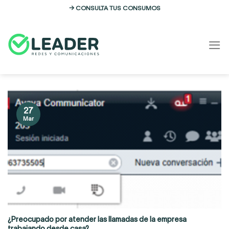
Skip
→ CONSULTA TUS CONSUMOS
to
content
27
Mar
¿Preocupado por atender las llamadas de la empresa
trabajando desde casa?