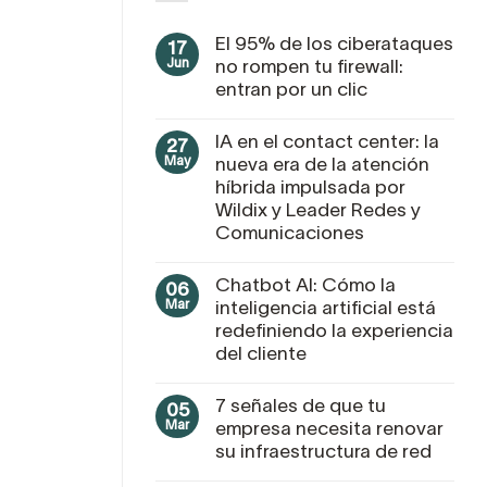
El 95% de los ciberataques
17
Jun
no rompen tu firewall:
entran por un clic
IA en el contact center: la
27
May
nueva era de la atención
híbrida impulsada por
Wildix y Leader Redes y
Comunicaciones
Chatbot AI: Cómo la
06
Mar
inteligencia artificial está
redefiniendo la experiencia
del cliente
7 señales de que tu
05
Mar
empresa necesita renovar
su infraestructura de red