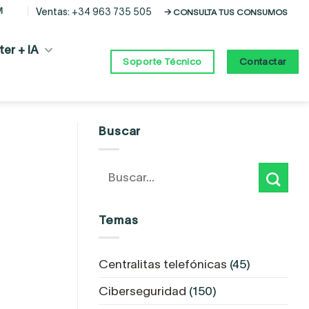
M
Ventas:
+34 963 735 505
→ CONSULTA TUS CONSUMOS
er + IA
Contactar
Soporte Técnico
Buscar
Temas
Centralitas telefónicas
(45)
Ciberseguridad
(150)