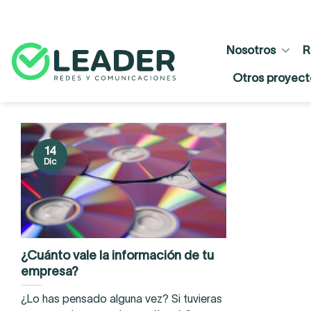
Skip
to
content
Nosotros
R
Otros proyect
14
Dic
¿Cuánto vale la información de tu
empresa?
¿Lo has pensado alguna vez? Si tuvieras