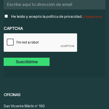
POLÍTICA
He leído y acepto la
política de privacidad.
(Obligatorio)
DE
PRIVACIDAD
CAPTCHA
(OBLIGATORIO)
OFICINAS
San Vicente Mártir nº 160