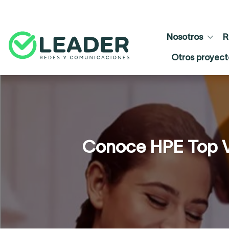
Skip
to
content
Nosotros
R
Otros proyect
Conoce HPE Top V