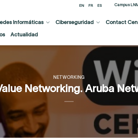
Campus LN
EN
FR
ES
edes Informáticas
Ciberseguridad
Contact Cent
os
Actualidad
NETWORKING
alue Networking. Aruba Net