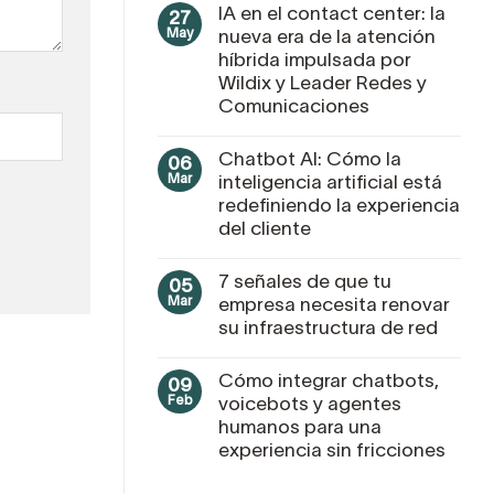
IA en el contact center: la
27
May
nueva era de la atención
híbrida impulsada por
Wildix y Leader Redes y
Comunicaciones
Chatbot AI: Cómo la
06
Mar
inteligencia artificial está
redefiniendo la experiencia
del cliente
7 señales de que tu
05
Mar
empresa necesita renovar
su infraestructura de red
Cómo integrar chatbots,
09
Feb
voicebots y agentes
humanos para una
experiencia sin fricciones