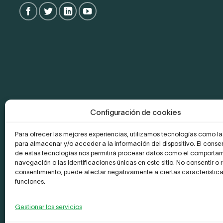
Configuración de cookies
Para ofrecer las mejores experiencias, utilizamos tecnologías como l
para almacenar y/o acceder a la información del dispositivo. El conse
de estas tecnologías nos permitirá procesar datos como el comporta
navegación o las identificaciones únicas en este sitio. No consentir o re
consentimiento, puede afectar negativamente a ciertas característica
funciones.
La Empresa
Aviso legal y Politica de privacidad
Política de
Gestionar los servicios
Copyright 2026 ©
Leader Network