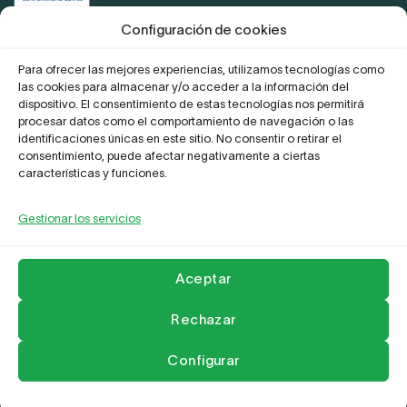
Certificación de conformidad con el
ENS
Configuración de cookies
Para ofrecer las mejores experiencias, utilizamos tecnologías como
las cookies para almacenar y/o acceder a la información del
Proyecto Digitaliza Teletrabajo
dispositivo. El consentimiento de estas tecnologías nos permitirá
procesar datos como el comportamiento de navegación o las
identificaciones únicas en este sitio. No consentir o retirar el
consentimiento, puede afectar negativamente a ciertas
características y funciones.
Gestionar los servicios
La Empresa
Aviso legal y Politica de privacidad
Política de Cookies
Compromiso frente al acoso
Contactar
Aceptar
Copyright 2026 ©
Leader Network
Rechazar
Configurar