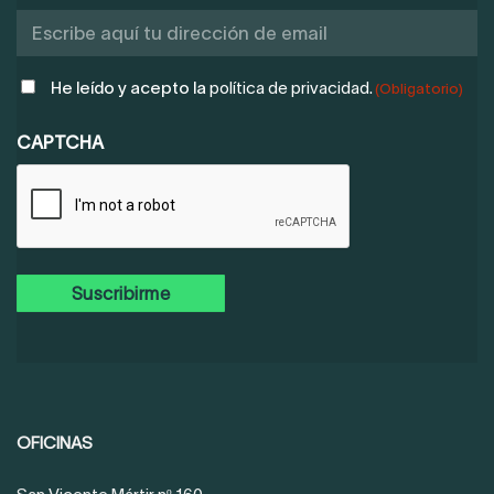
POLÍTICA
He leído y acepto la
política de privacidad.
(Obligatorio)
DE
PRIVACIDAD
CAPTCHA
(OBLIGATORIO)
OFICINAS