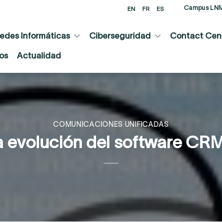
Campus LN
EN
FR
ES
edes Informáticas
Ciberseguridad
Contact Cent
os
Actualidad
COMUNICACIONES UNIFICADAS
a evolución del software CRM