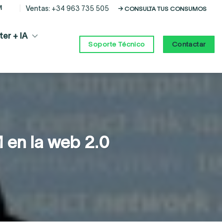
M
Ventas:
+34 963 735 505
→ CONSULTA TUS CONSUMOS
er + IA
Contactar
Soporte Técnico
 en la web 2.0