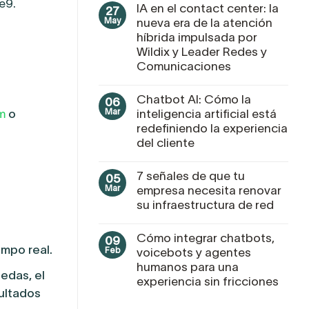
e9.
IA en el contact center: la
27
May
nueva era de la atención
híbrida impulsada por
Wildix y Leader Redes y
Comunicaciones
Chatbot AI: Cómo la
06
Mar
inteligencia artificial está
m
o
redefiniendo la experiencia
del cliente
7 señales de que tu
05
Mar
empresa necesita renovar
su infraestructura de red
Cómo integrar chatbots,
09
empo real.
Feb
voicebots y agentes
humanos para una
edas, el
experiencia sin fricciones
sultados