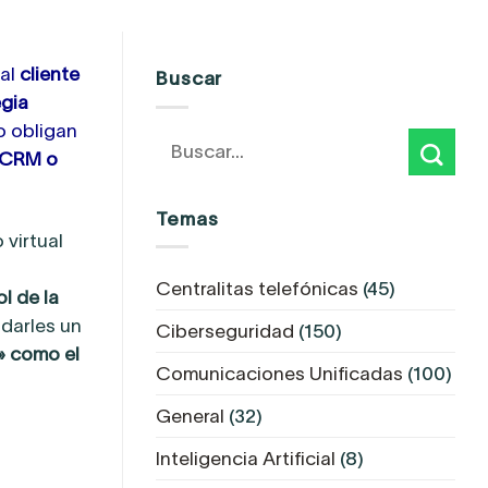
 al
cliente
Buscar
egia
o obligan
l CRM o
Temas
 virtual
Centralitas telefónicas
(45)
l de la
darles un
Ciberseguridad
(150)
» como el
Comunicaciones Unificadas
(100)
General
(32)
Inteligencia Artificial
(8)