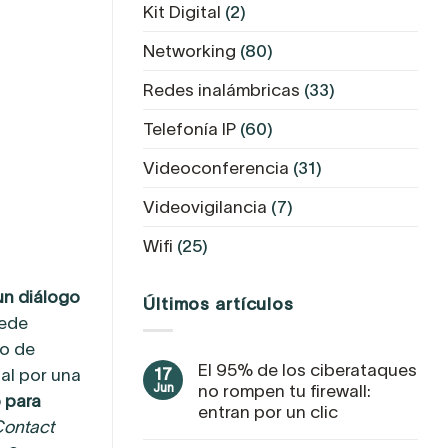
Kit Digital
(2)
Networking
(80)
Redes inalámbricas
(33)
Telefonía IP
(60)
Videoconferencia
(31)
Videovigilancia
(7)
Wifi
(25)
un diálogo
Últimos artículos
uede
to de
El 95% de los ciberataques
17
al por una
Jun
no rompen tu firewall:
 para
entran por un clic
Contact