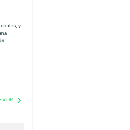
ciales, y
ena
ón
y VoIP