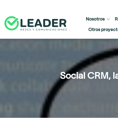
Skip
to
content
Nosotros
R
Otros proyect
Social CRM, l